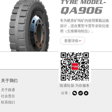
TYRE MODEL-
QA906
专为硬质矿纯矿内使用重载运输
设计，适合重型卡货车全轮位使
用（主推驱动轮位）。
查看详情
>
TYRE MODEL-
RT02
关于我们
陆通轮胎 为你服务
关于路通
专为高速、国道、省道中长途标
分享：
载运输设计
社会责任
联系我们
查看详情
>