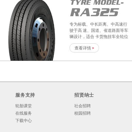
TYRE MODEL-
RA325
专为标载、中长距离、中高速行
驶于高 速、国道、省道路面等车
辆设计，适合 卡货拖挂车全轮位
使用。
查看详情
>
TYRE MODEL-
RD25
服务支持
招贤纳士
轮胎课堂
社会招聘
专为高速、国道中长途标载运输
设计
在线服务
校园招聘
下载中心
查看详情
>