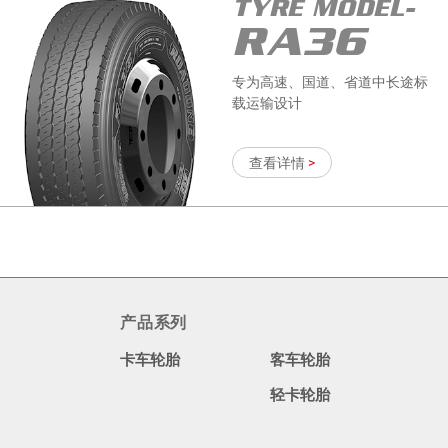
TYRE MODEL-
RA36
专为高速、国道、省道中长途标
载运输设计
查看详情
>
TYRE MODEL-
GD858
产品系列
卡车轮胎
客车轮胎
专为高强超载、中短距离、中低
速行驶 于碎石、工地混合路面车
轻卡轮胎
辆设计，适合 卡货车驱动轮位使
用。
查看详情
>