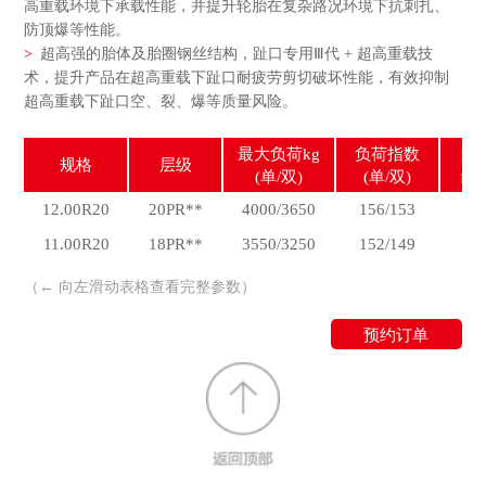
高重载环境下承载性能，并提升轮胎在复杂路况环境下抗刺扎、
防顶爆等性能。
>
超高强的胎体及胎圈钢丝结构，趾口专用Ⅲ代 + 超高重载技
术，提升产品在超高重载下趾口耐疲劳剪切破坏性能，有效抑制
超高重载下趾口空、裂、爆等质量风险。
最大负荷kg
负荷指数
速
规格
层级
(单/双)
(单/双)
级
12.00R20
20PR**
4000/3650
156/153
J
11.00R20
18PR**
3550/3250
152/149
J
（← 向左滑动表格查看完整参数）
预约订单