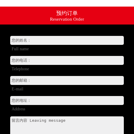
预约订单
Reservation Order
资讯动态
产品系列
+
销售网络
Full name
服务支持
+
招贤纳士
+
Telephone
关于我们
+
E-mail
Address