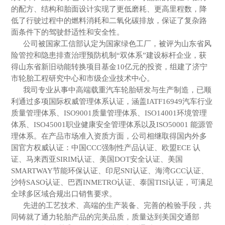
的配方、结构和胎面设计实现了更低磨耗、更高里程数，降
低了行驶过程中的燃料消耗和二氧化碳排放，保证了复杂路
面条件下的驾驶舒适性和安全性。
公司被国家工信部认定为国家绿色工厂，被评为山东省风
险管控和隐患排查治理预防机制“双体系”建设标杆企业，获
得山东省新旧动能转换项目基金10亿元的投资，组建了济宁
市轮胎工程研究中心和市级企业技术中心。
我司专业从事中高端载重汽车轮胎研发与生产制造，已顺
利通过多项国际权威管理体系认证，涵盖IATF16949汽车行业
质量管理体系、ISO9001质量管理体系、ISO14001环境管理
体系、ISO45001职业健康安全管理体系以及ISO50001 能源管
理体系。在产品市场准入资质方面，公司相继取得国内外多
国官方权威认证：中国CCC强制性产品认证、欧盟ECE 认
证、马来西亚SIRIM认证、美国DOT安全认证、美国
SMARTWAY节能环保认证、印尼SNI认证、海湾GCC认证、
沙特SASO认证、巴西INMETRO认证、泰国TISI认证，可满足
全球多区域合规出口销售要求。
先进的工艺技术、高端的生产装备、完善的检验手段，共
同铸就了通力轮胎产品的完美品质，质量达到美国交通部