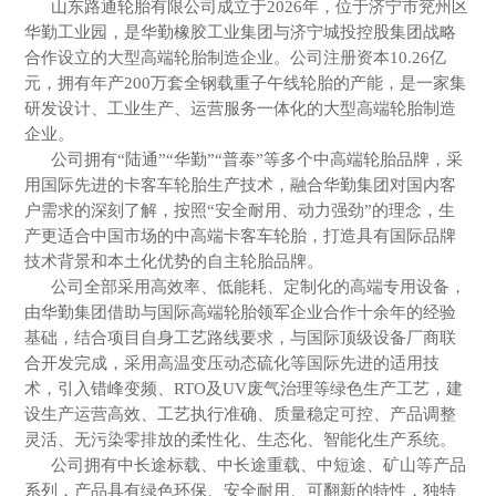
山东路通轮胎有限公司成立于2026年，位于济宁市兖州区
华勤工业园，是华勤橡胶工业集团与济宁城投控股集团战略
合作设立的大型高端轮胎制造企业。公司注册资本10.26亿
元，拥有年产200万套全钢载重子午线轮胎的产能，是一家集
研发设计、工业生产、运营服务一体化的大型高端轮胎制造
企业。
公司拥有“陆通”“华勤”“普泰”等多个中高端轮胎品牌，采
用国际先进的卡客车轮胎生产技术，融合华勤集团对国内客
户需求的深刻了解，按照“安全耐用、动力强劲”的理念，生
产更适合中国市场的中高端卡客车轮胎，打造具有国际品牌
技术背景和本土化优势的自主轮胎品牌。
公司全部采用高效率、低能耗、定制化的高端专用设备，
由华勤集团借助与国际高端轮胎领军企业合作十余年的经验
基础，结合项目自身工艺路线要求，与国际顶级设备厂商联
合开发完成，采用高温变压动态硫化等国际先进的适用技
术，引入错峰变频、RTO及UV废气治理等绿色生产工艺，建
设生产运营高效、工艺执行准确、质量稳定可控、产品调整
灵活、无污染零排放的柔性化、生态化、智能化生产系统。
公司拥有中长途标载、中长途重载、中短途、矿山等产品
系列，产品具有绿色环保、安全耐用、可翻新的特性，独特