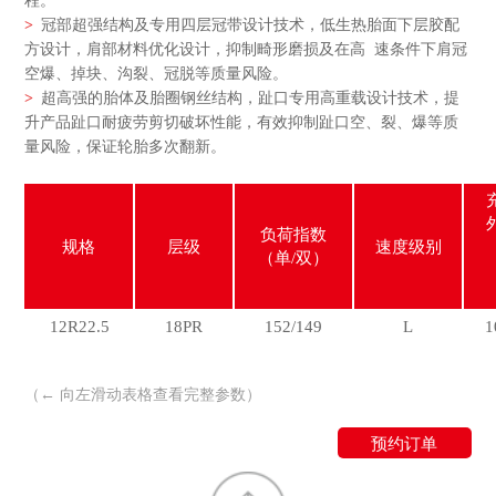
程。
>
冠部超强结构及专用四层冠带设计技术，低生热胎面下层胶配
方设计，肩部材料优化设计，抑制畸形磨损及在高 速条件下肩冠
空爆、掉块、沟裂、冠脱等质量风险。
>
超高强的胎体及胎圈钢丝结构，趾口专用高重载设计技术，提
升产品趾口耐疲劳剪切破坏性能，有效抑制趾口空、裂、爆等质
量风险，保证轮胎多次翻新。
负荷指数
规格
层级
速度级别
（单/双）
12R22.5
18PR
152/149
L
1
（← 向左滑动表格查看完整参数）
预约订单