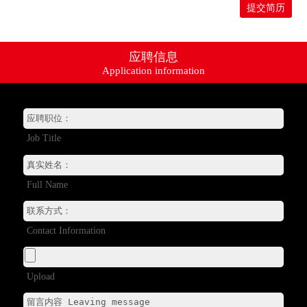
提交简历
应聘信息
Application information
Job Title
资讯动态
Full Name
产品系列
+
销售网络
Contact Information
服务支持
+
招贤纳士
+
Upload
关于我们
+